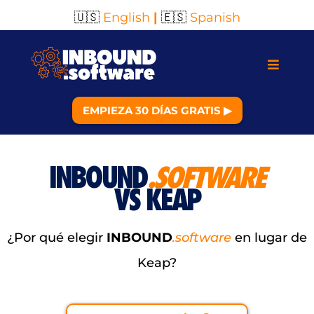
🇺🇸
English
|
🇪🇸
Spanish
EMPIEZA 30 DÍAS GRATIS ▶︎
INBOUND
.SOFTWARE
VS KEAP
¿Por qué elegir
INBOUND
.software
en lugar de
Keap?