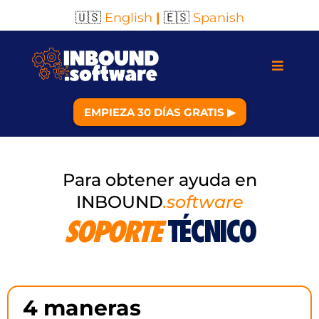
🇺🇸
English
|
🇪🇸
Spanish
EMPIEZA 30 DÍAS GRATIS ▶︎
Para obtener ayuda en
INBOUND
.software
SOPORTE
TÉCNICO
4 maneras