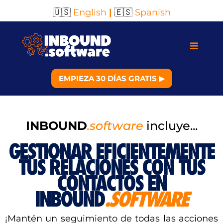
🇺🇸
English
|
🇪🇸
Spanish
EMPIEZA 30 DÍAS GRATIS ▶︎
INBOUND
.software
incluye...
GESTIONAR EFICIENTEMENTE
TUS RELACIONES CON TUS
CONTACTOS EN
INBOUND
.SOFTWARE
¡Mantén un seguimiento de todas las acciones